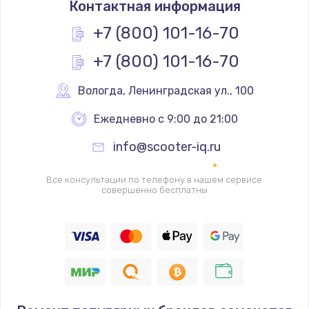
Контактная информация
1200 руб.
Заказать
+7 (800) 101-16-70
+7 (800) 101-16-70
Замена реле
1000 руб.
Вологда
,
 Ленинградская ул., 100
Заказать
Ежедневно с 9:00 до 21:00
Замена термопредохранителя
info@scooter-iq.ru
700 руб.
Заказать
Все консультации по телефону в нашем сервисе
совершенно бесплатны
Замена ТЭНа
2500 руб.
Заказать
Замена шнура