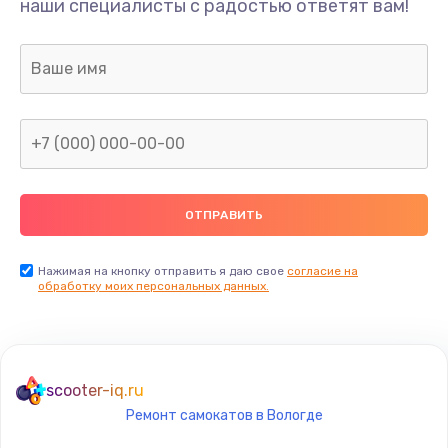
наши специалисты с радостью ответят вам!
1300 руб.
Заказать
Ремонт капиллярной трубки
400 руб.
Заказать
Замена блока питания
1000 руб.
Заказать
Нажимая на кнопку отправить я даю свое
согласие на
обработку моих персональных данных.
Прошивка / разблокировка
900 руб.
Заказать
scooter-iq.ru
Ремонт самокатов в Вологде
Замена термостата