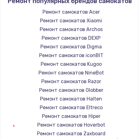
Ремонт популярных брендов самокатов
1400 руб.
Заказать
Ремонт самокатов Acer
Ремонт самокатов Xiaomi
Замена / ремонт электронного модуля
Ремонт самокатов Archos
управления
Ремонт самокатов DEXP
600 руб.
Ремонт самокатов Digma
Заказать
Ремонт самокатов iconBIT
Ремонт самокатов Kugoo
Замена конфорки
Ремонт самокатов NineBot
1100 руб.
Ремонт самокатов Razor
Заказать
Ремонт самокатов Globber
Ремонт самокатов Halten
Замена платы сенсора
Ремонт самокатов Eltreco
900 руб.
Ремонт самокатов Hiper
Заказать
Ремонт самокатов Hoverbot
Ремонт самокатов Zaxboard
Замена регулятора режимов конфорки