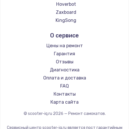
2500 руб.
Hoverbot
Zaxboard
Заказать
KingSong
Замена электроконфорки
AirWheel
О сервисе
1300 руб.
Hunter
Shorner
Заказать
Цены на ремонт
Joyor
Гарантия
Техобслуживание
Minimotors
Отзывы
900 руб.
Bork
Диагностика
Segway
Заказать
Оплата и доставка
KIRIN
FAQ
Установка / подключение / демонтаж
Контакты
1300 руб.
Карта сайта
Заказать
© scooter-iq.ru
2026
— Ремонт самокатов.
Прошивка
Сервисный центр scooter-iq.ru является пост гарантийным