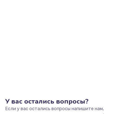
2500 руб.
Заказать
Замена видеоадаптера (видеокарты)
1800 руб.
Заказать
Замена, перепайка чипа
1300 руб.
Заказать
Замена HDMI-разъема
650 руб.
Заказать
У вас остались вопросы?
Если у вас остались вопросы напишите нам,
Замена/Pемонт карбюратора