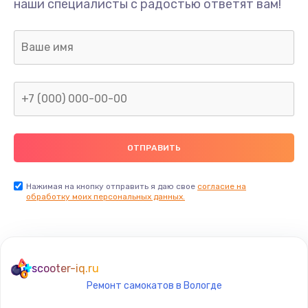
наши специалисты с радостью ответят вам!
1300 руб.
Заказать
Ремонт капиллярной трубки
400 руб.
Заказать
Замена блока питания
1000 руб.
Заказать
Нажимая на кнопку отправить я даю свое
согласие на
обработку моих персональных данных.
Прошивка / разблокировка
900 руб.
Заказать
scooter-iq.ru
Ремонт самокатов в Вологде
Замена термостата