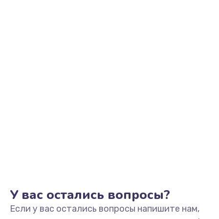
2500 руб.
Заказать
Замена видеоадаптера (видеокарты)
1800 руб.
Заказать
Замена, перепайка чипа
1300 руб.
Заказать
Замена HDMI-разъема
650 руб.
Заказать
У вас остались вопросы?
Если у вас остались вопросы напишите нам,
Замена/Pемонт карбюратора