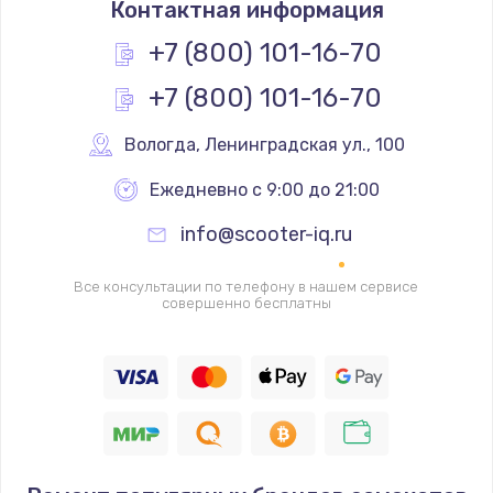
Контактная информация
1200 руб.
Заказать
+7 (800) 101-16-70
+7 (800) 101-16-70
Замена реле
1000 руб.
Вологда
,
 Ленинградская ул., 100
Заказать
Ежедневно с 9:00 до 21:00
Замена термопредохранителя
info@scooter-iq.ru
700 руб.
Заказать
Все консультации по телефону в нашем сервисе
совершенно бесплатны
Замена ТЭНа
2500 руб.
Заказать
Замена шнура