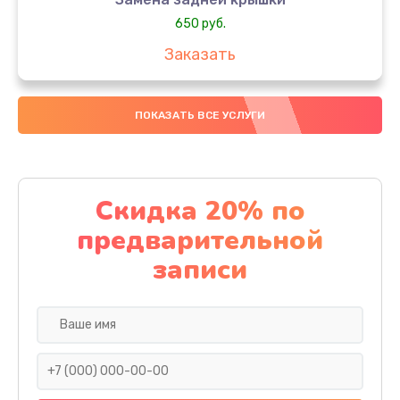
650 руб.
Заказать
Замена аккумулятора
ПОКАЗАТЬ ВСЕ УСЛУГИ
4000 руб.
Заказать
Замена материнской платы
Скидка 20% по
1100 руб.
предварительной
Заказать
записи
Замена масла
750 руб.
Заказать
Замена праймера