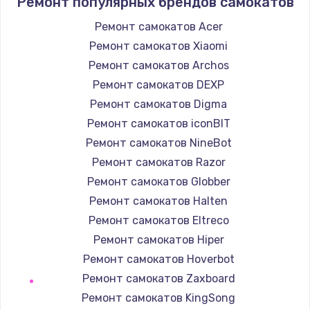
Ремонт популярных брендов самокатов
1400 руб.
Заказать
Ремонт самокатов Acer
Ремонт самокатов Xiaomi
Замена / ремонт электронного модуля
Ремонт самокатов Archos
управления
Ремонт самокатов DEXP
600 руб.
Ремонт самокатов Digma
Заказать
Ремонт самокатов iconBIT
Ремонт самокатов NineBot
Замена конфорки
Ремонт самокатов Razor
1100 руб.
Ремонт самокатов Globber
Заказать
Ремонт самокатов Halten
Ремонт самокатов Eltreco
Замена платы сенсора
Ремонт самокатов Hiper
900 руб.
Ремонт самокатов Hoverbot
Заказать
Ремонт самокатов Zaxboard
Ремонт самокатов KingSong
Замена регулятора режимов конфорки