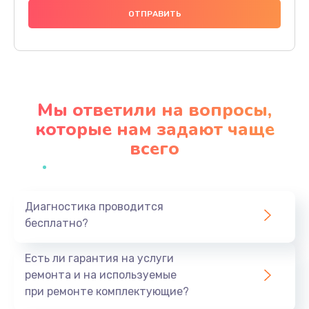
1000 руб.
Заказать
Ремонт материнской платы
4500 руб.
Мы ответили на вопросы,
Заказать
которые нам задают чаще
всего
Профилактическая чистка
1000 руб.
Заказать
Диагностика проводится
бесплатно?
Прошивка BIOS
1920 руб.
Есть ли гарантия на услуги
Заказать
ремонта и на используемые
при ремонте комплектующие?
Замена северного моста