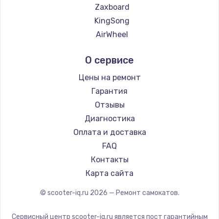
2500 руб.
Zaxboard
KingSong
Заказать
AirWheel
Замена электроконфорки
Midway by Yamato
О сервисе
1300 руб.
Hunter
Shorner
Заказать
Цены на ремонт
Joyor
Гарантия
Техобслуживание
Minimotors
Отзывы
900 руб.
Bork
Диагностика
Segway
Заказать
Оплата и доставка
KIRIN
FAQ
Установка / подключение / демонтаж
Контакты
1300 руб.
Карта сайта
Заказать
© scooter-iq.ru
2026
— Ремонт самокатов.
Прошивка
Сервисный центр scooter-iq.ru является пост гарантийным