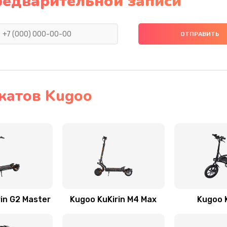
редварительной записи
катов Kugoo
in G2 Master
Kugoo KuKirin M4 Max
Kugoo K