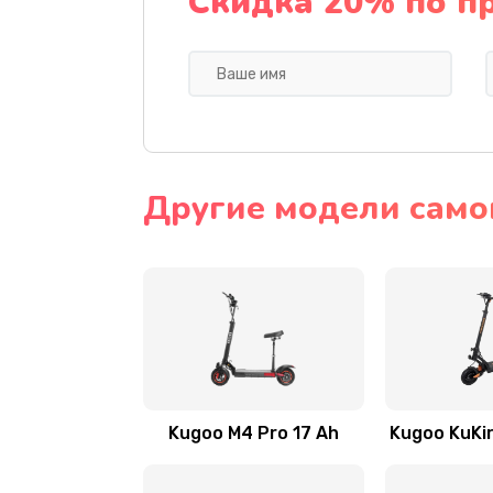
Скидка 20% по п
Другие модели само
Kugoo M4 Pro 17 Ah
Kugoo KuKir