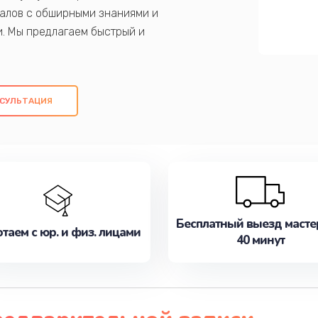
алов с обширными знаниями и
и. Мы предлагаем быстрый и
ем оригинальных компонентов, а также
ых работ. Наша цель - предоставить
ое обслуживание, удовлетворяя их
СУЛЬТАЦИЯ
медлите записаться на ремонт уже
Бесплатный выезд масте
таем с юр. и физ. лицами
40 минут