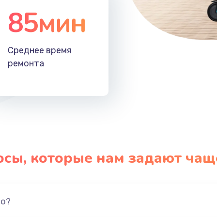
85мин
Среднее время
ремонта
осы, которые нам задают чащ
но?