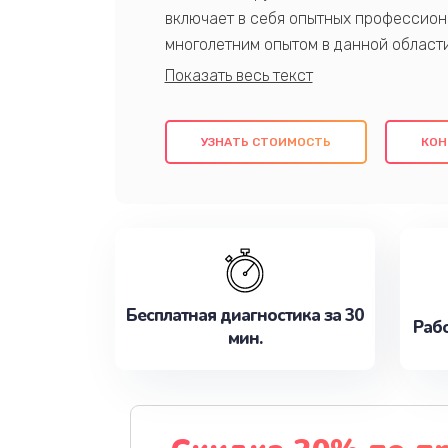
включает в себя опытных профессион
многолетним опытом в данной област
качественный ремонт с использовани
гарантируем качество всех проведенн
клиентам надежное и профессиональн
УЗНАТЬ СТОИМОСТЬ
КОН
потребности наилучшим образом. Не 
сейчас!
Бесплатная диагностика за 30
Рабо
мин.