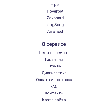
Hiper
Hoverbot
Zaxboard
KingSong
AirWheel
Midway by Yamato
О сервисе
Hunter
Shorner
Цены на ремонт
Joyor
Гарантия
Minimotors
Отзывы
Bork
Диагностика
Segway
Оплата и доставка
KIRIN
FAQ
Контакты
Карта сайта