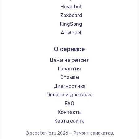
Hoverbot
Zaxboard
KingSong
AirWheel
Midway by Yamato
О сервисе
Hunter
Shorner
Цены на ремонт
Joyor
Гарантия
Minimotors
Отзывы
Bork
Диагностика
Segway
Оплата и доставка
KIRIN
FAQ
Контакты
Карта сайта
© scooter-iq.ru
2026
— Ремонт самокатов.