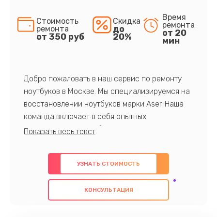
Время
Стоимость
Скидка
ремонта
до
ремонта
от 20
от 350 руб
20%
мин
Добро пожаловать в наш сервис по ремонту
ноутбуков в Москве. Мы специализируемся на
восстановлении ноутбуков марки Aser. Наша
команда включает в себя опытных
профессионалов с обширными знаниями и
многолетним опытом в данной области. Мы
предлагаем быстрый и качественный ремонт с
УЗНАТЬ СТОИМОСТЬ
использованием оригинальных компонентов, а
также гарантируем качество всех
КОНСУЛЬТАЦИЯ
проведенных работ. Наша цель - предоставить
клиентам надежное и профессиональное