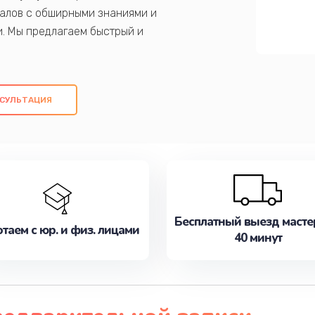
алов с обширными знаниями и
и. Мы предлагаем быстрый и
ем оригинальных компонентов, а также
ых работ. Наша цель - предоставить
ое обслуживание, удовлетворяя их
СУЛЬТАЦИЯ
медлите записаться на ремонт уже
Бесплатный выезд масте
таем с юр. и физ. лицами
40 минут