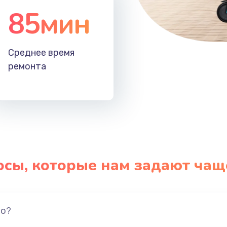
85мин
Среднее время
ремонта
осы, которые нам задают чащ
но?