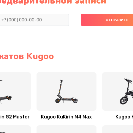
редварительной записи
катов Kugoo
in G2 Master
Kugoo KuKirin M4 Max
Kugoo K