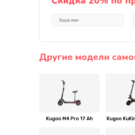
Скидка 20% по п
Другие модели само
Kugoo M4 Pro 17 Ah
Kugoo KuKir