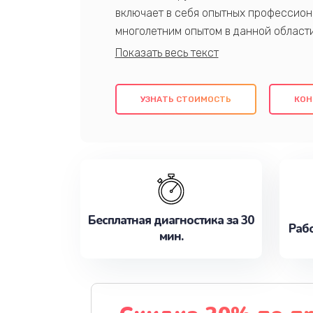
включает в себя опытных профессион
многолетним опытом в данной област
качественный ремонт с использовани
гарантируем качество всех проведенн
клиентам надежное и профессиональн
УЗНАТЬ СТОИМОСТЬ
КОН
потребности наилучшим образом. Не 
сейчас!
Бесплатная диагностика за 30
Рабо
мин.