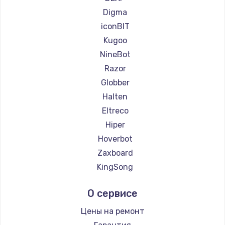
Ремонт самокатов Bork
Digma
Ремонт самокатов Segway
iconBIT
Kugoo
NineBot
Razor
Globber
Halten
Eltreco
Hiper
Hoverbot
Zaxboard
KingSong
AirWheel
О сервисе
Midway by Yamato
Hunter
Цены на ремонт
Shorner