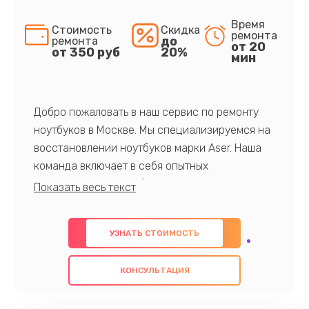
Время
Стоимость
Скидка
ремонта
до
ремонта
от 20
от 350 руб
20%
мин
Добро пожаловать в наш сервис по ремонту
ноутбуков в Москве. Мы специализируемся на
восстановлении ноутбуков марки Aser. Наша
команда включает в себя опытных
профессионалов с обширными знаниями и
многолетним опытом в данной области. Мы
предлагаем быстрый и качественный ремонт с
УЗНАТЬ СТОИМОСТЬ
использованием оригинальных компонентов, а
также гарантируем качество всех
КОНСУЛЬТАЦИЯ
проведенных работ. Наша цель - предоставить
клиентам надежное и профессиональное