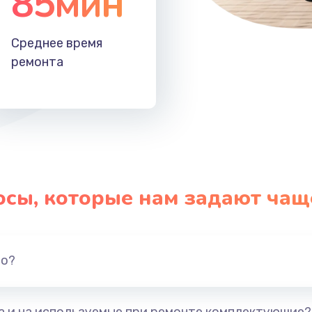
85мин
Среднее время
ремонта
осы, которые нам задают чащ
но?