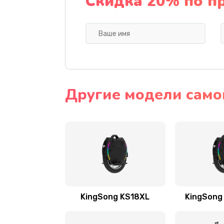
Скидка 20% по п
Другие модели само
KingSong KS18XL
KingSong