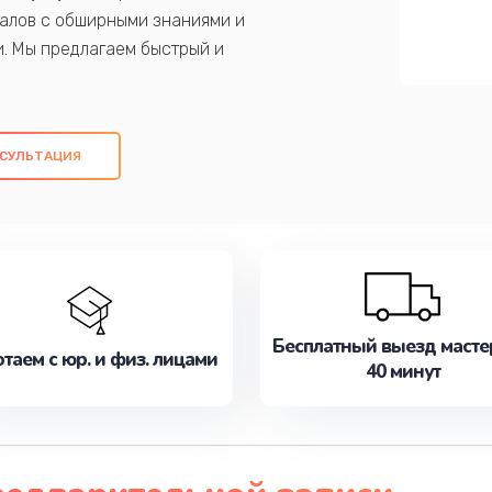
алов с обширными знаниями и
и. Мы предлагаем быстрый и
ем оригинальных компонентов, а также
ых работ. Наша цель - предоставить
ое обслуживание, удовлетворяя их
СУЛЬТАЦИЯ
медлите записаться на ремонт уже
Бесплатный выезд масте
таем с юр. и физ. лицами
40 минут