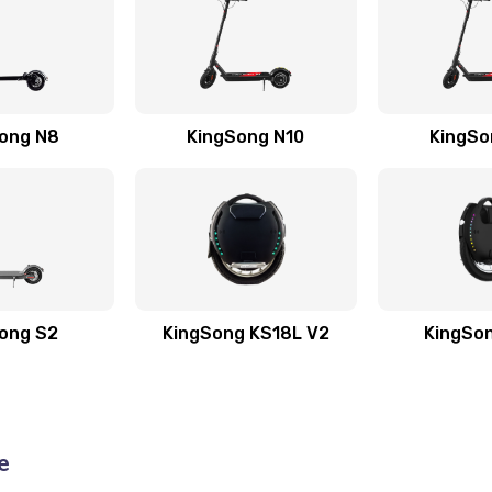
ong N8
KingSong N10
KingSo
ong S2
KingSong KS18L V2
KingSo
е