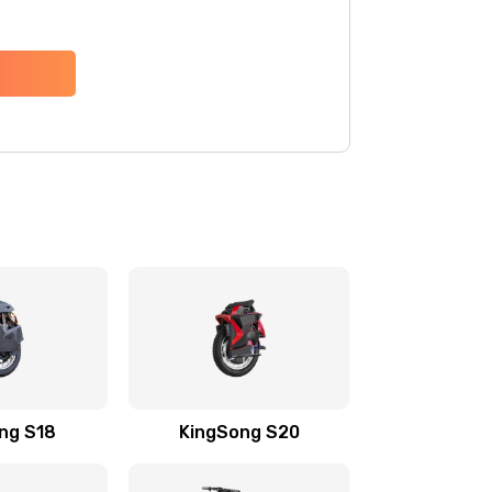
ng S18
KingSong S20