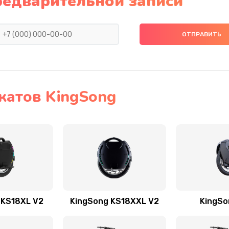
редварительной записи
катов KingSong
 KS18XL V2
KingSong KS18XXL V2
KingSo