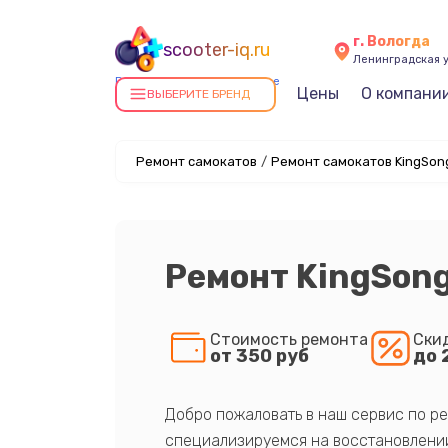
г. Вологда
scooter-iq.ru
Ленинградская у
Ремонт самокатов в Вологде
Цены
О компани
ВЫБЕРИТЕ БРЕНД
Ремонт самокатов
/
Ремонт самокатов KingSon
Ремонт KingSong
Стоимость ремонта
Ски
от 350 руб
до 
Добро пожаловать в наш сервис по ре
специализируемся на восстановлении