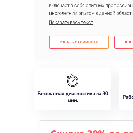
включает в себя опытных профессион
многолетним опытом в данной област
качественный ремонт с использовани
гарантируем качество всех проведенн
клиентам надежное и профессиональн
УЗНАТЬ СТОИМОСТЬ
КОН
потребности наилучшим образом. Не 
сейчас!
Бесплатная диагностика за 30
Рабо
мин.