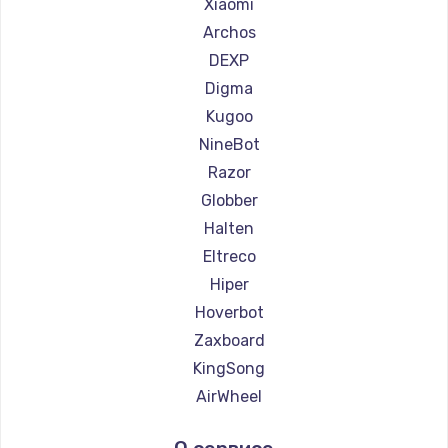
Ремонт самокатов Joyor
Xiaomi
Ремонт самокатов Minimotors
Archos
Ремонт самокатов Bork
DEXP
Ремонт самокатов Segway
Digma
Ремонт самокатов KIRIN
Kugoo
NineBot
Razor
Globber
Halten
Eltreco
Hiper
Hoverbot
Zaxboard
KingSong
AirWheel
Midway by Yamato