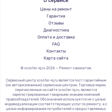
О сервисе
Hunter
Shorner
Цены на ремонт
Joyor
Гарантия
Minimotors
Отзывы
Bork
Диагностика
Segway
Оплата и доставка
KIRIN
FAQ
Контакты
Карта сайта
© scooter-iq.ru
2026
— Ремонт самокатов.
Сервисный центр scooter-iq.ru является пост гарантийным
(не авторизованным) сервисным центром. Торговые марки,
перечисленные на сайте scooter-iq.ru, являются
зарегистрированным товарными знаками компаний
правообладателей. Обозначения используется не с целью
индивидуализации соответствующих услуг по ремонту, а с
целью информирования потребителей о предоставляемых