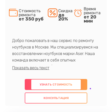
Время
Стоимость
Скидка
ремонта
до
ремонта
от 20
от 350 руб
20%
мин
Добро пожаловать в наш сервис по ремонту
ноутбуков в Москве. Мы специализируемся на
восстановлении ноутбуков марки Aser. Наша
команда включает в себя опытных
профессионалов с обширными знаниями и
многолетним опытом в данной области. Мы
предлагаем быстрый и качественный ремонт с
УЗНАТЬ СТОИМОСТЬ
использованием оригинальных компонентов, а
также гарантируем качество всех
КОНСУЛЬТАЦИЯ
проведенных работ. Наша цель - предоставить
клиентам надежное и профессиональное