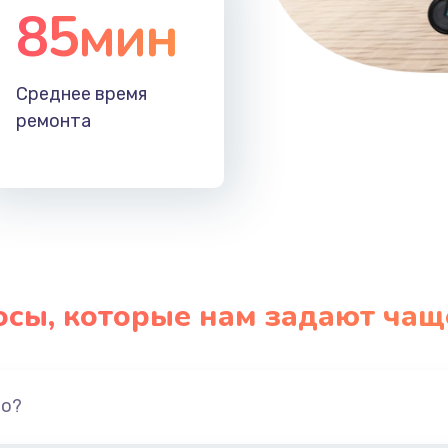
85мин
Среднее время
ремонта
осы, которые нам задают чащ
но?