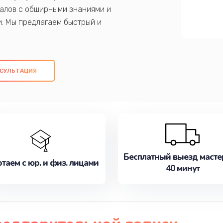
алов с обширными знаниями и
и. Мы предлагаем быстрый и
ем оригинальных компонентов, а также
ых работ. Наша цель - предоставить
ое обслуживание, удовлетворяя их
СУЛЬТАЦИЯ
медлите записаться на ремонт уже
Бесплатный выезд масте
таем с юр. и физ. лицами
40 минут