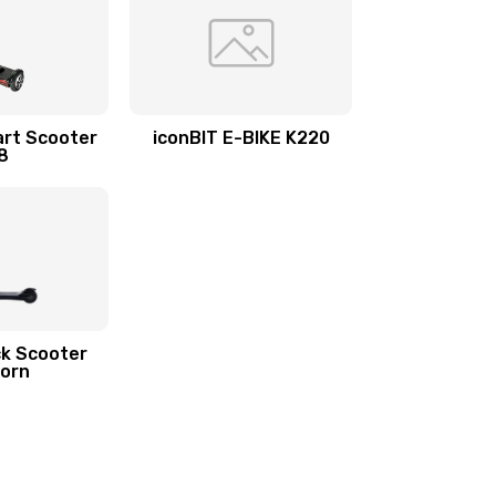
art Scooter
iconBIT E-BIKE K220
8
ck Scooter
corn