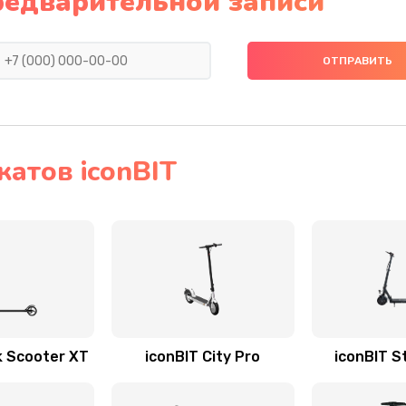
редварительной записи
атов iconBIT
k Scooter XT
iconBIT City Pro
iconBIT S