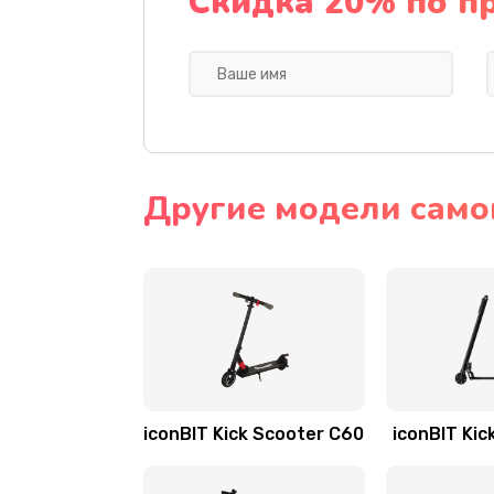
Скидка 20% по п
Другие модели самок
iconBIT Kick Scooter C60
iconBIT Kic