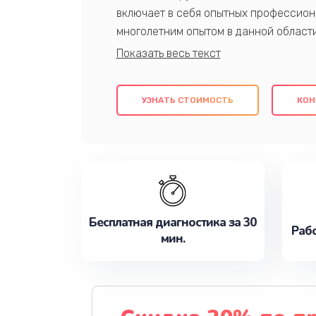
включает в себя опытных профессион
многолетним опытом в данной област
качественный ремонт с использовани
гарантируем качество всех проведенн
клиентам надежное и профессиональн
УЗНАТЬ СТОИМОСТЬ
КОН
потребности наилучшим образом. Не 
сейчас!
Бесплатная диагностика за 30
Рабо
мин.