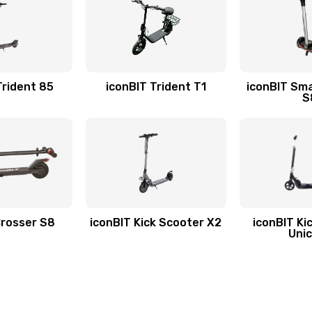
Trident 85
iconBIT Trident T1
iconBIT Sm
S
Crosser S8
iconBIT Kick Scooter X2
iconBIT Ki
Uni