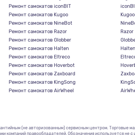
Ремонт самокатов iconBIT
iconB
Ремонт самокатов Kugoo
Kugoo
Ремонт самокатов NineBot
NineB
Ремонт самокатов Razor
Razor
Ремонт самокатов Globber
Globb
Ремонт самокатов Halten
Halte
Ремонт самокатов Eltreco
Eltrec
Ремонт самокатов Hoverbot
Hover
Ремонт самокатов Zaxboard
Zaxbo
Ремонт самокатов KingSong
KingS
Ремонт самокатов AirWheel
AirWh
Ремонт самокатов Midway by Yamato
Midwa
Ремонт самокатов Hunter
Hunte
Ремонт самокатов Shorner
Shorn
Ремонт самокатов Joyor
Joyor
рантийным (не авторизованным) сервисным центром. Торговые марк
Ремонт самокатов Minimotors
Minim
ми компаний правообладателей. Обозначения используется не 