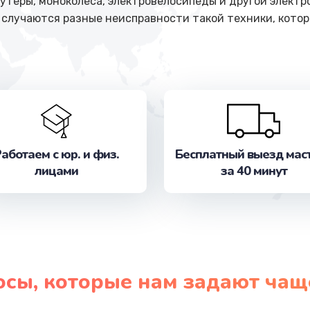
кутеры, моноколеса, электровелосипеды и другой электр
 случаются разные неисправности такой техники, кото
аботаем с юр. и физ.
Бесплатный выезд мас
лицами
за 40 минут
осы, которые нам задают чащ