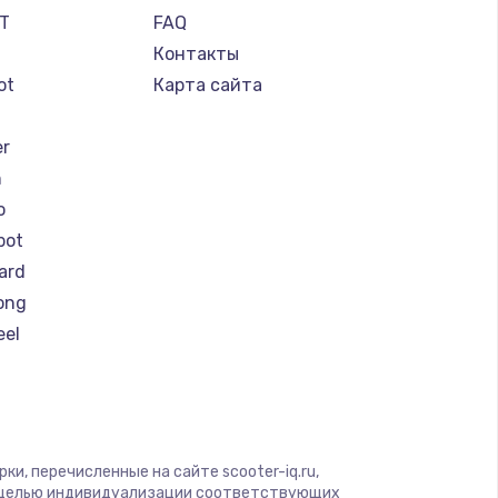
IT
FAQ
Контакты
ot
Карта сайта
er
n
o
bot
ard
ong
eel
y by Yamato
r
er
и, перечисленные на сайте scooter-iq.ru,
otors
с целью индивидуализации соответствующих