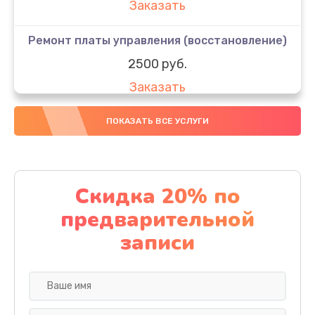
Заказать
Ремонт платы управления (восстановление)
2500 руб.
Заказать
Восстановление разъемов питания
ПОКАЗАТЬ ВСЕ УСЛУГИ
400 руб.
Заказать
Скидка 20% по
Замена корпуса
предварительной
900 руб.
записи
Заказать
Восстановление после попадания влаги
1700 руб.