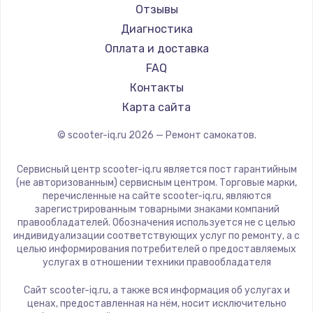
Minimotors
Отзывы
Bork
Диагностика
Segway
Оплата и доставка
KIRIN
FAQ
Контакты
Карта сайта
© scooter-iq.ru
2026
— Ремонт самокатов.
Сервисный центр scooter-iq.ru является пост гарантийным
(не авторизованным) сервисным центром. Торговые марки,
перечисленные на сайте scooter-iq.ru, являются
зарегистрированным товарными знаками компаний
правообладателей. Обозначения используется не с целью
индивидуализации соответствующих услуг по ремонту, а с
целью информирования потребителей о предоставляемых
услугах в отношении техники правообладателя
Сайт scooter-iq.ru, а также вся информация об услугах и
ценах, предоставленная на нём, носит исключительно