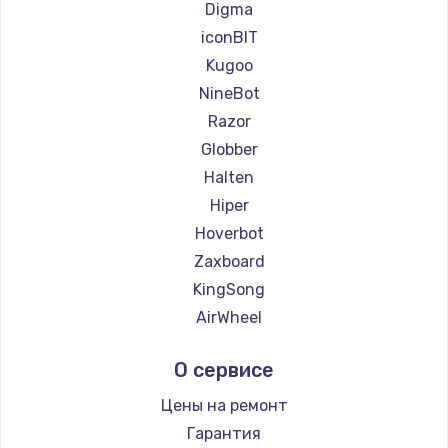
Ремонт самокатов Segway
Digma
Ремонт самокатов KIRIN
iconBIT
Kugoo
NineBot
Razor
Globber
Halten
Hiper
Hoverbot
Zaxboard
KingSong
AirWheel
Midway by Yamato
О сервисе
Hunter
Shorner
Цены на ремонт
Joyor
Гарантия