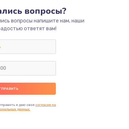
ать
тались вопросы?
лись вопросы напишите нам, наши
ать
радостью ответят вам!
ать
ать
ать
ать
тправить я даю свое
согласие на
ональных данных.