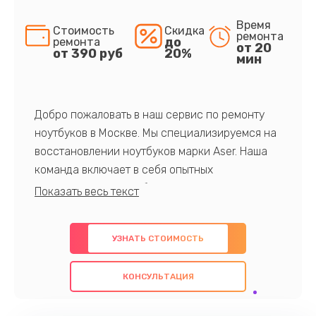
Время
Стоимость
Скидка
ремонта
до
ремонта
от 20
от 390 руб
20%
мин
Добро пожаловать в наш сервис по ремонту
ноутбуков в Москве. Мы специализируемся на
восстановлении ноутбуков марки Aser. Наша
команда включает в себя опытных
профессионалов с обширными знаниями и
многолетним опытом в данной области. Мы
предлагаем быстрый и качественный ремонт с
УЗНАТЬ СТОИМОСТЬ
использованием оригинальных компонентов, а
также гарантируем качество всех
КОНСУЛЬТАЦИЯ
проведенных работ. Наша цель - предоставить
клиентам надежное и профессиональное