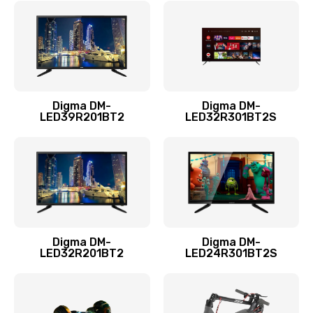
960 руб.
Заказать
Замена системы охлаждения
1295 руб.
Digma DM-
Digma DM-
LED39R201BT2
LED32R301BT2S
Заказать
Замена процессора
1395 руб.
Заказать
Замена оперативной памяти
Digma DM-
Digma DM-
LED32R201BT2
LED24R301BT2S
690 руб.
Заказать