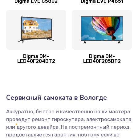
Digma EVE C5802
Digma EVE P4851
Замена жесткого диска
490 руб.
Заказать
Замена видеокарты
1895 руб.
Digma DM-
Digma DM-
LED40F204BT2
LED40F205BT2
Заказать
Ремонт разъема питания
990 руб.
Сервисный самоката в Вологде
Заказать
Аккуратно, быстро и качественно наши мастера
Замена видеочипа
проведут ремонт гироскутера, электросамоката
2990 руб.
или другого девайса. На постремонтный период
предоставляется гарантия, поэтому если во
Заказать