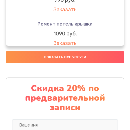
Заказать
Ремонт петель крышки
1090 руб.
Заказать
Замена вебкамеры
ПОКАЗАТЬ ВСЕ УСЛУГИ
990 руб.
Заказать
Скидка 20% по
Замена SSD
предварительной
890 руб.
записи
Заказать
Восстановление данных