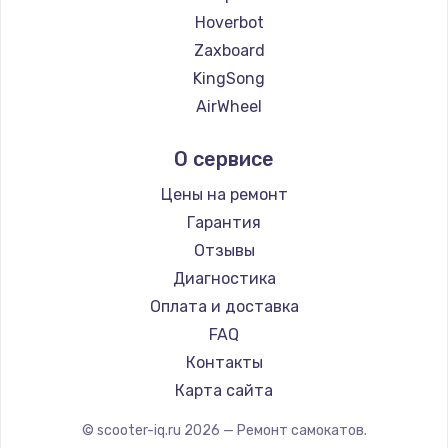
Hoverbot
Zaxboard
KingSong
AirWheel
Midway by Yamato
О сервисе
Hunter
Shorner
Цены на ремонт
Joyor
Гарантия
Minimotors
Отзывы
Bork
Диагностика
Segway
Оплата и доставка
KIRIN
FAQ
Контакты
Карта сайта
© scooter-iq.ru
2026
— Ремонт самокатов.