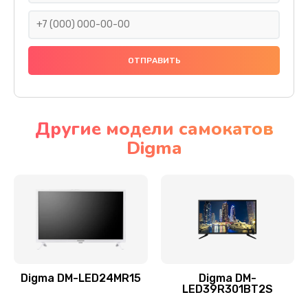
990 руб.
Заказать
Замена северного моста
2885 руб.
Заказать
Другие модели самокатов
Digma
Замена экрана
990 руб.
Заказать
Замена шлейфа матрицы
1095 руб.
Заказать
Digma DM-LED24MR15
Digma DM-
LED39R301BT2S
Замена термопасты