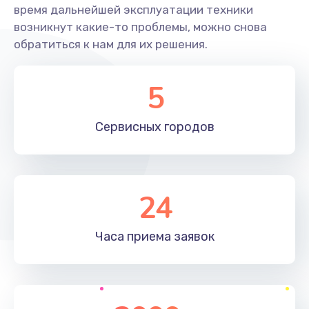
время дальнейшей эксплуатации техники
возникнут какие-то проблемы, можно снова
Настройка BIOS
обратиться к нам для их решения.
1490 руб.
Заказать
5
Настройка ОС
Сервисных
городов
1060 руб.
Заказать
Чистка от пыли
24
890 руб.
Часа приема
заявок
Заказать
Замена южного моста
2885 руб.