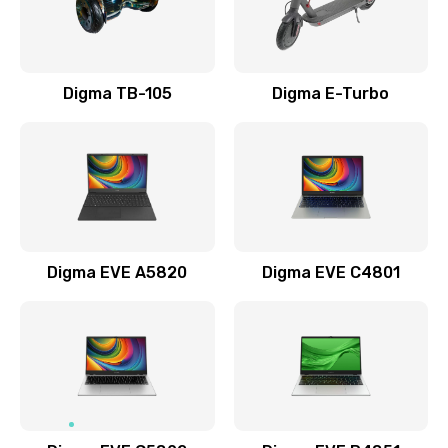
Замена USB порта
990 руб.
Заказать
Digma TB-105
Digma E-Turbo
Замена разъёмов (HDMI, DVI, Дисплей порта)
390 руб.
Заказать
Замена аккумулятора
Digma EVE A5820
Digma EVE C4801
690 руб.
Заказать
Замена клавиатуры
720 руб.
Заказать