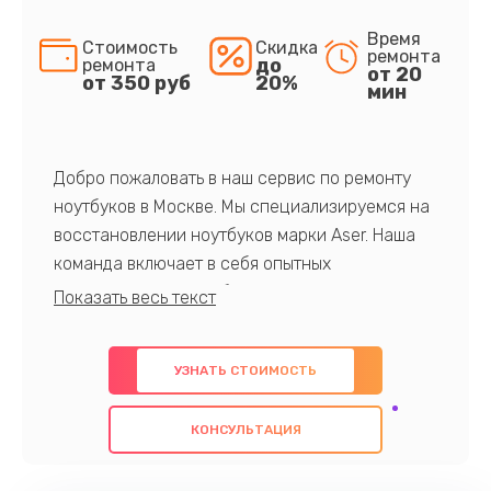
Время
Стоимость
Скидка
ремонта
до
ремонта
от 20
от 350 руб
20%
мин
Добро пожаловать в наш сервис по ремонту
ноутбуков в Москве. Мы специализируемся на
восстановлении ноутбуков марки Aser. Наша
команда включает в себя опытных
профессионалов с обширными знаниями и
многолетним опытом в данной области. Мы
предлагаем быстрый и качественный ремонт с
УЗНАТЬ СТОИМОСТЬ
использованием оригинальных компонентов, а
также гарантируем качество всех
КОНСУЛЬТАЦИЯ
проведенных работ. Наша цель - предоставить
клиентам надежное и профессиональное