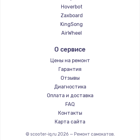
Hoverbot
Zaxboard
KingSong
AirWheel
Midway by Yamato
О сервисе
Hunter
Shorner
Цены на ремонт
Joyor
Гарантия
Minimotors
Отзывы
Bork
Диагностика
Segway
Оплата и доставка
KIRIN
FAQ
Контакты
Карта сайта
© scooter-iq.ru
2026
— Ремонт самокатов.