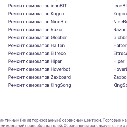
Ремонт самокатов iconBIT
iconB
Ремонт самокатов Kugoo
Kugoo
Ремонт самокатов NineBot
NineB
Ремонт самокатов Razor
Razor
Ремонт самокатов Globber
Globb
Ремонт самокатов Halten
Halte
Ремонт самокатов Eltreco
Eltrec
Ремонт самокатов Hiper
Hiper
Ремонт самокатов Hoverbot
Hover
Ремонт самокатов Zaxboard
Zaxbo
Ремонт самокатов KingSong
KingS
Ремонт самокатов Midway by Yamato
Midwa
Ремонт самокатов Hunter
Hunte
Ремонт самокатов Shorner
Shorn
Ремонт самокатов Joyor
Joyor
рантийным (не авторизованным) сервисным центром. Торговые марк
Ремонт самокатов Minimotors
Minim
ми компаний правообладателей. Обозначения используется не 