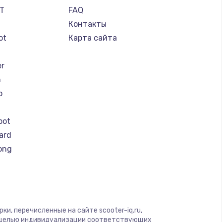
IT
FAQ
Контакты
ot
Карта сайта
er
n
o
bot
ard
ong
y by Yamato
r
er
и, перечисленные на сайте scooter-iq.ru,
otors
с целью индивидуализации соответствующих