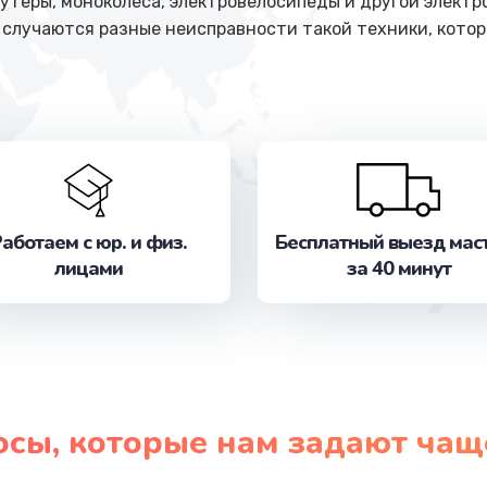
кутеры, моноколеса, электровелосипеды и другой электр
 случаются разные неисправности такой техники, кото
аботаем с юр. и физ.
Бесплатный выезд мас
лицами
за 40 минут
осы, которые нам задают чащ